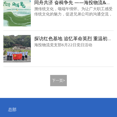
同舟共济 奋楫争先 ——海投物流&中集海投2024龙舟竞渡活动顺利举行
溯传统文化，颂端午情怀。为让广大职工感受
传统文化的魅力，促进兄弟公司的沟通交流，
进一步培养团队的合作精神，由海投物流、中
集海投举办的主题为“同舟共济 奋楫争先”的龙
舟竞渡活动于6月30日在厦门水上活动中心顺
利举行。
探访红色基地 追忆革命英烈 重温初心不变
海投物流党支部6月22日党日活动
下一页>
总部