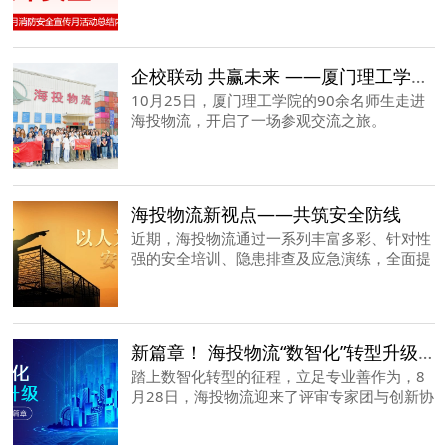
队、海沧区消安委办技术服务中心，于公司各
部门开展了一系列的消防安全培训活动及消防
安全技术指导服务。
企校联动 共赢未来 ——厦门理工学院师生一行参观交流纪实
10月25日，厦门理工学院的90余名师生走进
海投物流，开启了一场参观交流之旅。
海投物流新视点——共筑安全防线
近期，海投物流通过一系列丰富多彩、针对性
强的安全培训、隐患排查及应急演练，全面提
升全体员工的安全意识、操作技能和应急响应
能力，确保安全教育深入人心、见诸行动，为
企业构建一道坚不可摧的安全屏障。
新篇章！ 海投物流“数智化”转型升级研发项目顺利通过评估
踏上数智化转型的征程，立足专业善作为，8
月28日，海投物流迎来了评审专家团与创新协
会的评估验收，并顺利通过了评估，翻开了数
智化升级的新篇章。