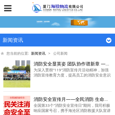
新闻资讯
您当前的位置:
新闻资讯
>
公司新闻
消防安全显英姿 团队协作谱新章 ——2024消防竞技运动会圆满落幕
为深入贯彻“119”消防宣传月活动精神，加强
消防宣传教育力度，提高员工的消防安全意识
及团队协作能力，由厦门海投物流有限公司主
办，厦门中集海投集装箱服务有限公司、海沧
区消防救援大队兴港站协办，主题为“燃情不
熄 运动起航”消防竞技运动会于11月24日在海
消防安全宣传月——全民消防 生命至上
沧区消防救援训练中心顺利举行。
全国第33个“消防安全宣传日”期间，我司积极
响应国家号召，携手海沧区消防救援大队宣讲