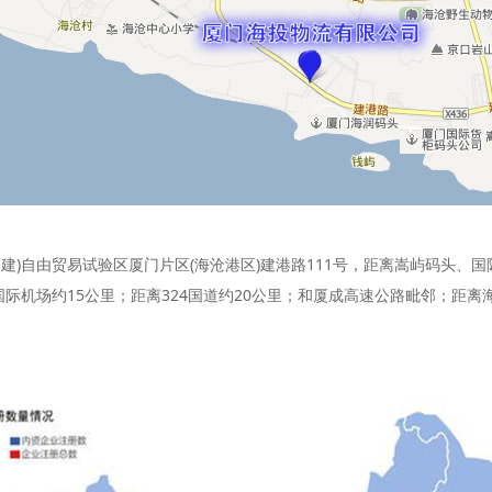
建)自由贸易试验区厦门片区(海沧港区)建港路111号，距离嵩屿码头、
际机场约15公里；距离324国道约20公里；和厦成高速公路毗邻；距离海